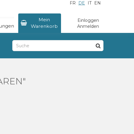
FR
DE
IT
EN
×
Mein
Einloggen
tungen
Warenkorb
Anmelden
TAREN"