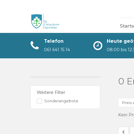
Startseite
Starts
Kategorien
Telefon
Heute geö
Aktuelles
061 641 15 14
08:00 bis 12
Über
Kontakt
0 E
Weitere Filter
Unsere Leistungen
Sonderangebote
Preis
Kein P