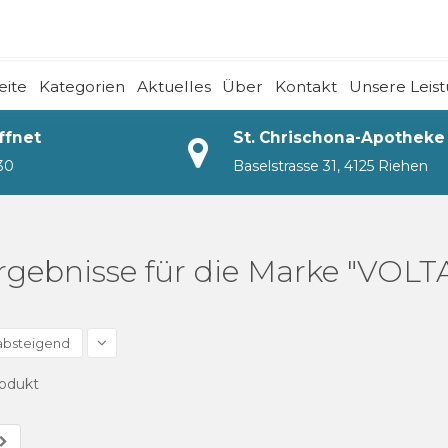
eite
Kategorien
Aktuelles
Über
Kontakt
Unsere Leis
ffnet
St. Chrischona-Apotheke
:30
Baselstrasse 31, 4125 Riehen
rgebnisse für die Marke "VOL
 absteigend
rodukt