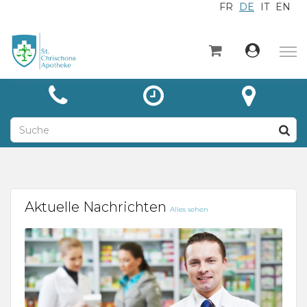
FR
DE
IT
EN
×
Startseite
Kategorien
Aktuelles
Über
Kontakt
Aktuelle Nachrichten
Alles sehen
Unsere Leistungen