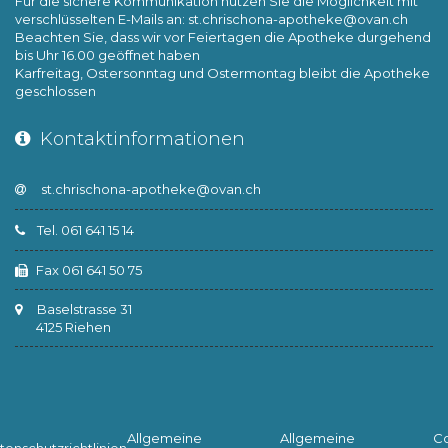
Für die sichere Kommunikation nützen Sie die Möglichkeit mit
verschlüsselten E-Mails an:
st.chrischona-apotheke@ovan.ch
Beachten Sie, dass wir vor Feiertagen die Apotheke durgehend
bis Uhr 16.00 geöffnet haben
Karfreitag, Ostersonntag und Ostermontag bleibt die Apotheke
geschlossen
Kontaktinformationen
Tel. 061 641 15 14
Fax 061 641 50 75
Baselstrasse 31
4125 Riehen
Allgemeine
Allgemeine
C
tenschutzrichtlinien