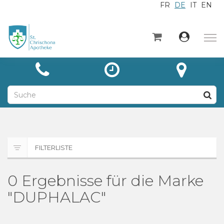
FR
DE
IT
EN
×
Startseite
Kategorien
Aktuelles
Über
Kontakt
FILTERLISTE
Unsere Leistungen
0 Ergebnisse für die Marke
"DUPHALAC"