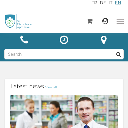
FR
DE
IT
EN
×
Home
Categories
News
About
Contact
Latest news
View all
Unsere Leistungen