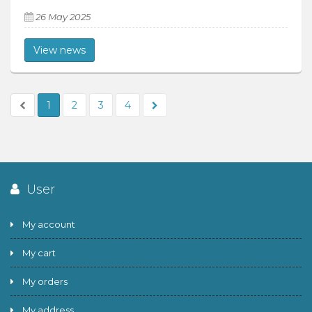
26 May 2025
View news
1
2
3
4
User
My account
My cart
My orders
My address