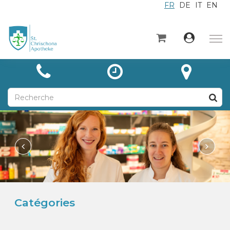
FR
DE
IT
EN
×
Accueil
Catégories
Actualités
À propos
Contact
Unsere Leistungen
Catégories