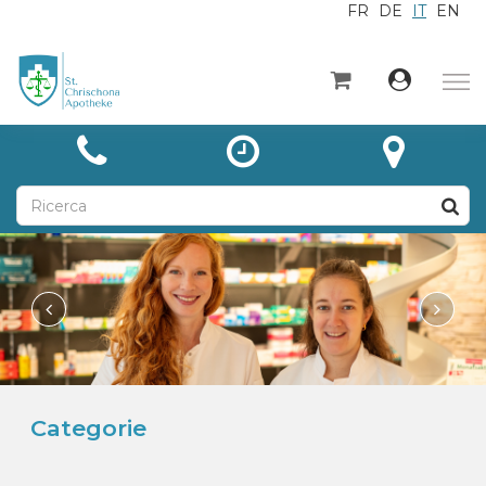
FR
DE
IT
EN
×
Home
Categorie
Notizie
A proposito di
Contatto
Unsere Leistungen
Categorie