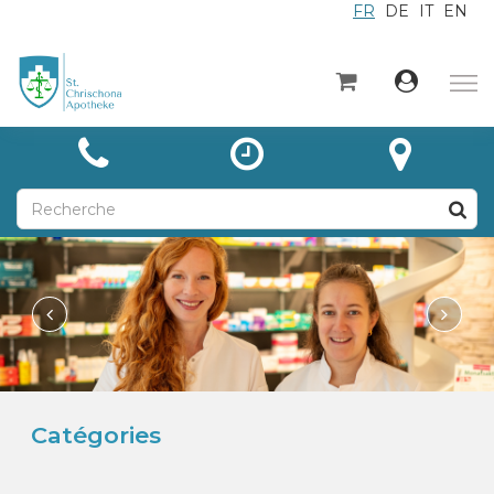
FR
DE
IT
EN
×
Accueil
Catégories
Actualités
À propos
Contact
Unsere Leistungen
Catégories