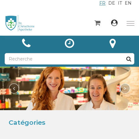
FR
DE
IT
EN
×
Accueil
Catégories
Actualités
À propos
Contact
Unsere Leistungen
Catégories