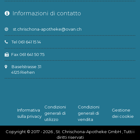
Informazioni di contatto
Tel 061 641 15 14
Fax 061 641 50 75
Baselstrasse 31
4125 Riehen
Condizioni
Condizioni
Informativa
Gestione
generali di
generali di
sulla privacy
dei cookie
utilizzo
vendita
Copyright © 2017 - 2026 , St. Chrischona-Apotheke GmbH , Tutti i
diritti riservati