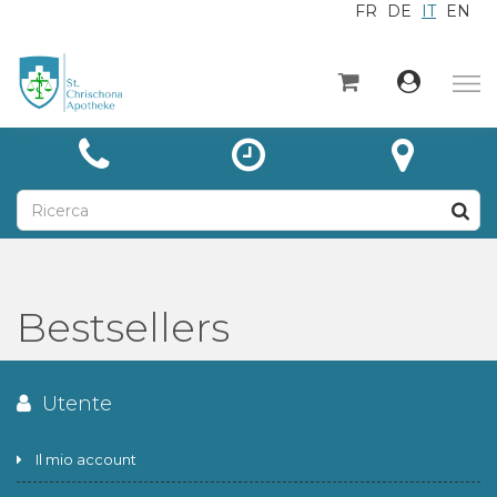
FR
DE
IT
EN
×
Home
Categorie
Notizie
A proposito di
Contatto
Bestsellers
Unsere Leistungen
Utente
Il mio account