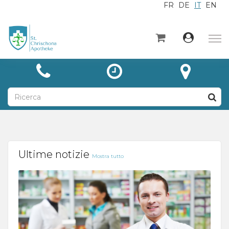
FR
DE
IT
EN
×
Home
Categorie
Notizie
A proposito di
Contatto
Ultime notizie
Mostra tutto
Unsere Leistungen